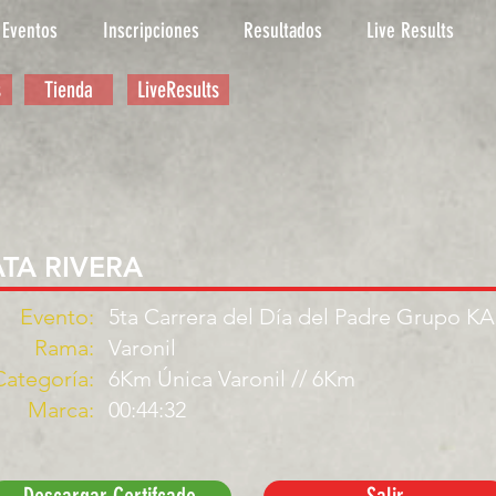
Eventos
Inscripciones
Resultados
Live Results
s
Tienda
LiveResults
ATA RIVERA
Evento:
5ta Carrera del Día del Padre Grupo K
Rama:
Varonil
Categoría:
6Km Única Varonil // 6Km
Marca:
00:44:32