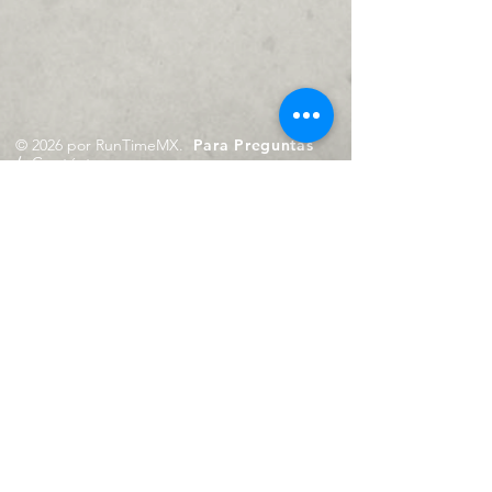
© 2026 por RunTimeMX.
Para Preguntas
/
Contáctanos en
contacto@runtimemx.com
Rio Piaxtla, 21, Real del Moral,
Iztapalapa, CDMX, CP: 09010
De Martes a Domingo
de 10:00 hrs. a 18:00 hrs.
Cel.
23 8275 4172
Cel.
55 4029 0008
contacto@runtimemx.com
Aviso de Privacidad