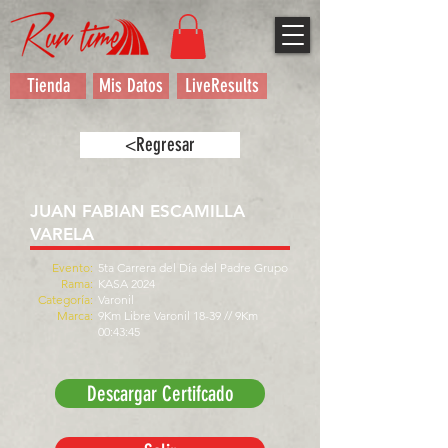
Tienda
Mis Datos
LiveResults
<Regresar
JUAN FABIAN ESCAMILLA
VARELA
Evento:
5ta Carrera del Día del Padre Grupo
Rama:
KASA 2024
Categoría:
Varonil
Marca:
9Km Libre Varonil 18-39 // 9Km
00:43:45
Descargar Certifcado