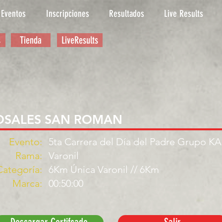
Eventos
Inscripciones
Resultados
Live Results
s
Tienda
LiveResults
ROSALES SAN ROMAN
Evento:
5ta Carrera del Día del Padre Grupo K
Rama:
Varonil
Categoría:
6Km Única Varonil // 6Km
Marca:
00:50:00