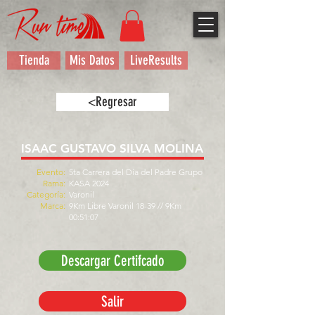
Tienda
Mis Datos
LiveResults
<Regresar
ISAAC GUSTAVO SILVA MOLINA
Evento:
5ta Carrera del Día del Padre Grupo
Rama:
KASA 2024
Categoría:
Varonil
Marca:
9Km Libre Varonil 18-39 // 9Km
00:51:07
Descargar Certifcado
Salir