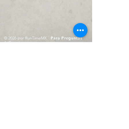
© 2026 por RunTimeMX.
Para Preguntas
/
Contáctanos en
contacto@runtimemx.com
Rio Piaxtla, 21, Real del Moral,
Iztapalapa, CDMX, CP: 09010
De Martes a Domingo
de 10:00 hrs. a 18:00 hrs.
Cel.
23 8275 4172
Cel.
55 4029 0008
contacto@runtimemx.com
Aviso de Privacidad