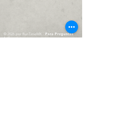
© 2026 por RunTimeMX.
Para Preguntas
/
Contáctanos en
contacto@runtimemx.com
Rio Piaxtla, 21, Real del Moral,
Iztapalapa, CDMX, CP: 09010
De Martes a Domingo
de 10:00 hrs. a 18:00 hrs.
Cel.
23 8275 4172
Cel.
55 4029 0008
contacto@runtimemx.com
Aviso de Privacidad