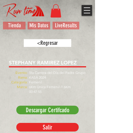
Tienda
Mis Datos
LiveResults
<Regresar
STEPHANY RAMIREZ LOPEZ
Evento:
5ta Carrera del Día del Padre Grupo
Rama:
KASA 2024
Categoría:
Femenil
Marca:
6Km Única Femenil // 6Km
00:47:55
Descargar Certifcado
Salir