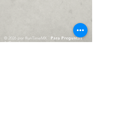
© 2026 por RunTimeMX.
Para Preguntas
/
Contáctanos en
contacto@runtimemx.com
Rio Piaxtla, 21, Real del Moral,
Iztapalapa, CDMX, CP: 09010
De Martes a Domingo
de 10:00 hrs. a 18:00 hrs.
Cel.
23 8275 4172
Cel.
55 4029 0008
contacto@runtimemx.com
Aviso de Privacidad