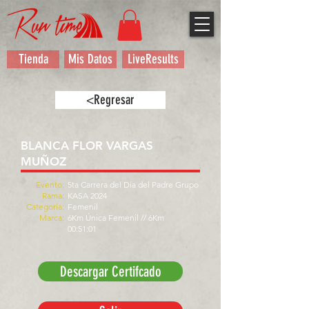
Tienda
Mis Datos
LiveResults
<Regresar
BLANCA FLOR VARGAS
MUÑOZ
Evento:
5ta Carrera del Día del Padre Grupo
Rama:
KASA 2024
Categoría:
Femenil
Marca:
6Km Única Femenil // 6Km
00:51:01
Descargar Certifcado