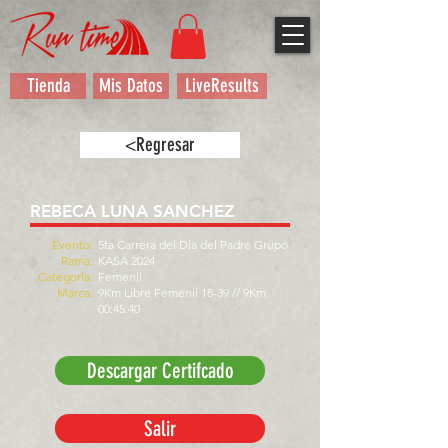
Tienda
Mis Datos
LiveResults
<Regresar
REBECA LUNA SANCHEZ
Evento:
5ta Carrera del Día del Padre Grupo
Rama:
KASA 2024
Categoría:
Femenil
Marca:
9Km Libre Femenil 18-39 // 9Km
00:45:40
Descargar Certifcado
Salir