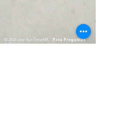
© 2026 por RunTimeMX.
Para Preguntas
/
Contáctanos en
contacto@runtimemx.com
Rio Piaxtla, 21, Real del Moral,
Iztapalapa, CDMX, CP: 09010
De Martes a Domingo
de 10:00 hrs. a 18:00 hrs.
Cel.
23 8275 4172
Cel.
55 4029 0008
contacto@runtimemx.com
Aviso de Privacidad