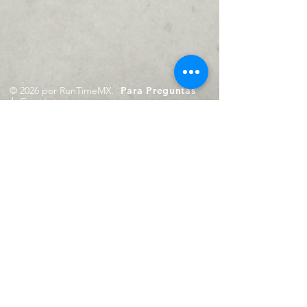
© 2026 por RunTimeMX.
Para Preguntas
/
Contáctanos en
contacto@runtimemx.com
Rio Piaxtla, 21, Real del Moral,
Iztapalapa, CDMX, CP: 09010
De Martes a Domingo
de 10:00 hrs. a 18:00 hrs.
Cel.
23 8275 4172
Cel.
55 4029 0008
contacto@runtimemx.com
Aviso de Privacidad