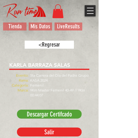
Tienda
Mis Datos
LiveResults
<Regresar
KARLA BARRAZA SALAS
Evento:
5ta Carrera del Día del Padre Grupo
Rama:
KASA 2024
Categoría:
Femenil
Marca:
9Km Master Femenil 40-49 // 9Km
00:44:07
Descargar Certifcado
Salir