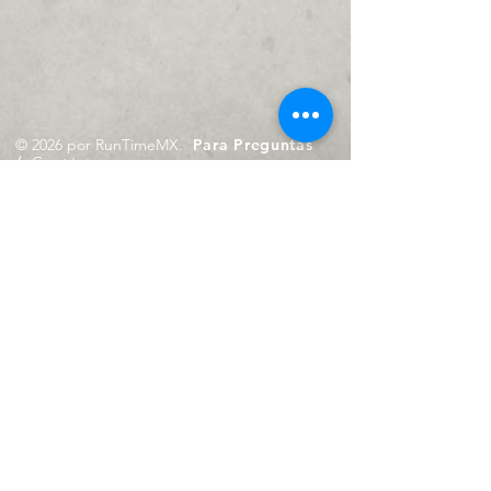
© 2026 por RunTimeMX.
Para Preguntas
/
Contáctanos en
contacto@runtimemx.com
Rio Piaxtla, 21, Real del Moral,
Iztapalapa, CDMX, CP: 09010
De Martes a Domingo
de 10:00 hrs. a 18:00 hrs.
Cel.
23 8275 4172
Cel.
55 4029 0008
contacto@runtimemx.com
Aviso de Privacidad