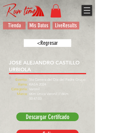
Tienda
Mis Datos
LiveResults
<Regresar
JOSE ALEJANDRO CASTILLO
URBIOLA
Evento:
5ta Carrera del Día del Padre Grupo
Rama:
KASA 2024
Categoría:
Varonil
Marca:
6Km Única Varonil // 6Km
00:47:03
Descargar Certifcado