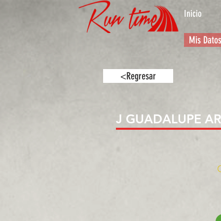
Inicio
Mis Dato
<Regresar
J GUADALUPE AR