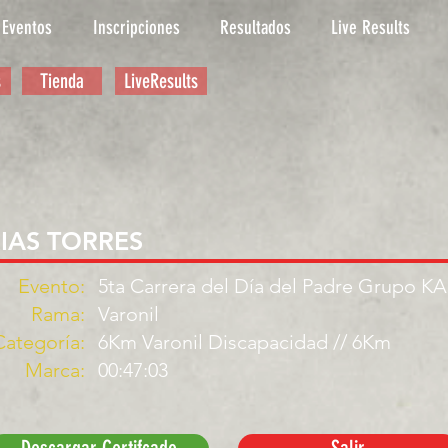
Eventos
Inscripciones
Resultados
Live Results
s
Tienda
LiveResults
IAS TORRES
Evento:
5ta Carrera del Día del Padre Grupo K
Rama:
Varonil
Categoría:
6Km Varonil Discapacidad // 6Km
Marca:
00:47:03