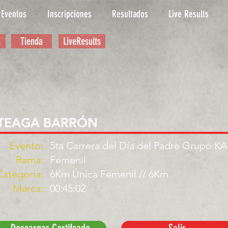
Eventos
Inscripciones
Resultados
Live Results
s
Tienda
LiveResults
RTEAGA BARRÓN
Evento:
5ta Carrera del Día del Padre Grupo K
Rama:
Femenil
Categoría:
6Km Única Femenil // 6Km
Marca:
00:45:02