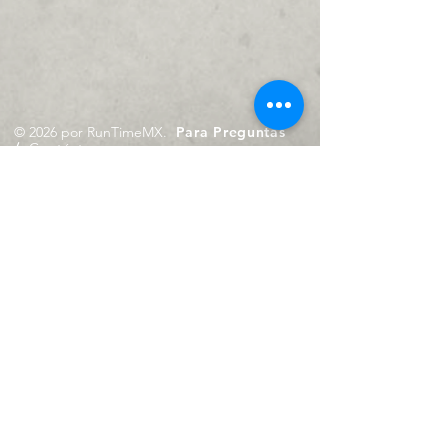
© 2026 por RunTimeMX.
Para Preguntas
/
Contáctanos en
contacto@runtimemx.com
Rio Piaxtla, 21, Real del Moral,
Iztapalapa, CDMX, CP: 09010
De Martes a Domingo
de 10:00 hrs. a 18:00 hrs.
Cel.
23 8275 4172
Cel.
55 4029 0008
contacto@runtimemx.com
Aviso de Privacidad