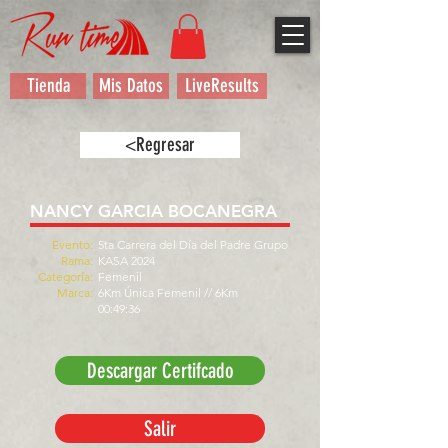
Tienda
Mis Datos
LiveResults
<Regresar
NANCY GARCIA BOCANEGRA
Evento:
5ta Carrera del Día del Padre Grupo
Rama:
KASA 2024
Categoría:
Femenil
Marca:
6Km Única Femenil // 6Km
00:49:36
Descargar Certifcado
Salir