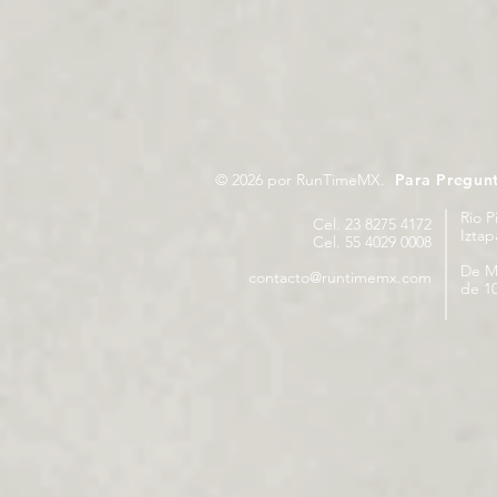
© 2026 por RunTimeMX.
Para Pregun
Rio P
Cel. 23 8275 4172
Izta
Cel. 55 4029 0008
De M
contacto@runtimemx.com
de 10