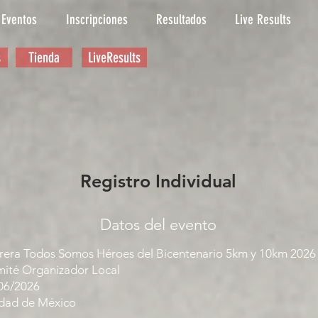
Eventos
Inscripciones
Resultados
Live Results
s
Tienda
LiveResults
Registro Individual
Datos del evento
rera Todos Somos Héroes del Bicentenario 5km y 10km 2026
ité Organizador Local
06/2026
dad de México