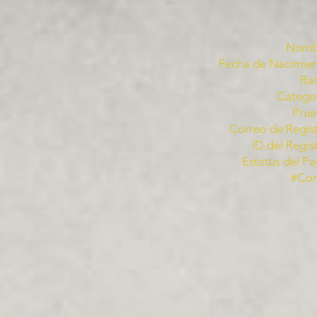
Nomb
Fecha de Nacimien
Ra
Categor
Prue
Correo de Regist
ID del Regis
Estatus del Pa
#Co