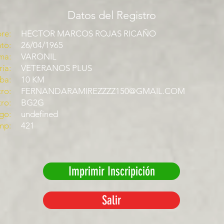
Datos del Registro
re:
HECTOR MARCOS ROJAS RICAÑO
to:
26/04/1965
ma:
VARONIL
ía:
VETERANOS PLUS
ba:
10 KM
ro:
FERNANDARAMIREZZZZ150@GMAIL.COM
tro:
BG2G
go:
undefined
mp:
421
Imprimir Inscripición
Salir