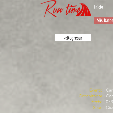
Inicio
Mis Dato
<Regresar
Evento:
Car
Organizador:
Com
Fecha:
07/
Sede:
Ciu