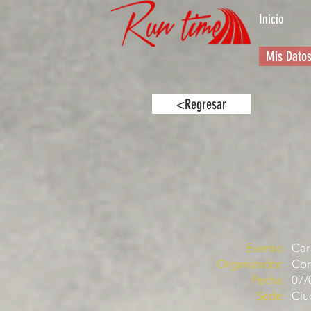
Inicio
Mis Dato
<Regresar
Evento:
Car
Organizador:
Com
Fecha:
07/
Sede:
Ciu