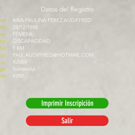
Datos del Registro
re:
ANA PAULINA PEREZ AUDIFFRED
to:
28/12/1988
ma:
FEMENIL
ía:
DISCAPACIDAD
ba:
9 KM
ro:
PAU_AUDIFFRED@HOTMAIL.COM
tro:
XJ5BV
go:
Successful
mp:
4392
Imprimir Inscripición
Salir