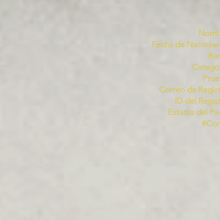
Nomb
Fecha de Nacimien
Ra
Categor
Prue
Correo de Regist
ID del Regis
Estatus del Pa
#Co