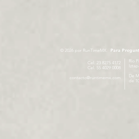
© 2026 por RunTimeMX.
Para Pregun
Rio P
Cel. 23 8275 4172
Izta
Cel. 55 4029 0008
De M
contacto@runtimemx.com
de 10