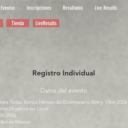
Eventos
Inscripciones
Resultados
Live Results
s
Tienda
LiveResults
Registro Individual
Datos del evento
rera Todos Somos Héroes del Bicentenario 5km y 10km 2026
ité Organizador Local
06/2026
dad de México