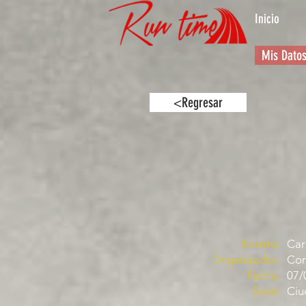
Inicio
Mis Dato
<Regresar
Evento:
Car
Organizador:
Com
Fecha:
07/
Sede:
Ciu