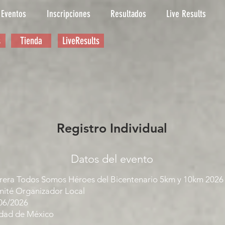
Eventos
Inscripciones
Resultados
Live Results
s
Tienda
LiveResults
Registro Individual
Datos del evento
rera Todos Somos Héroes del Bicentenario 5km y 10km 2026
ité Organizador Local
06/2026
dad de México