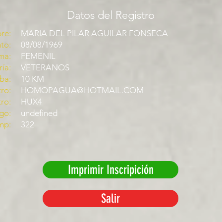
Datos del Registro
re:
MARIA DEL PILAR AGUILAR FONSECA
to:
08/08/1969
ma:
FEMENIL
ía:
VETERANOS
ba:
10 KM
ro:
HOMOPAGUA@HOTMAIL.COM
tro:
HUX4
go:
undefined
mp:
322
Imprimir Inscripición
Salir