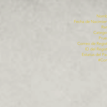
Nomb
Fecha de Nacimien
Ra
Categor
Prue
Correo de Regist
ID del Regis
Estatus del Pa
#Co