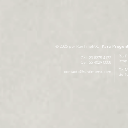
© 2026 por RunTimeMX.
Para Pregun
Rio P
Cel. 23 8275 4172
Izta
Cel. 55 4029 0008
De M
contacto@runtimemx.com
de 10