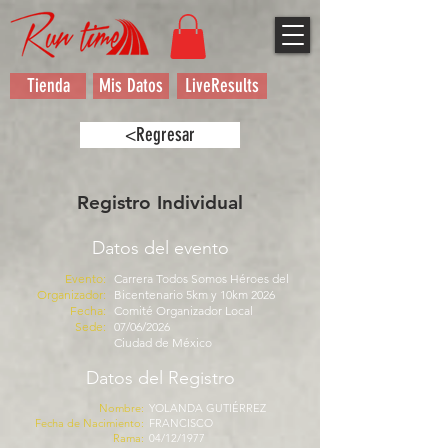
Tienda
Mis Datos
LiveResults
<Regresar
Registro Individual
Datos del evento
Evento:
Carrera Todos Somos Héroes del
Organizador:
Bicentenario 5km y 10km 2026
Fecha:
Comité Organizador Local
Sede:
07/06/2026
Ciudad de México
Datos del Registro
Nombre:
YOLANDA GUTIÉRREZ
Fecha de Nacimiento:
FRANCISCO
Rama:
04/12/1977