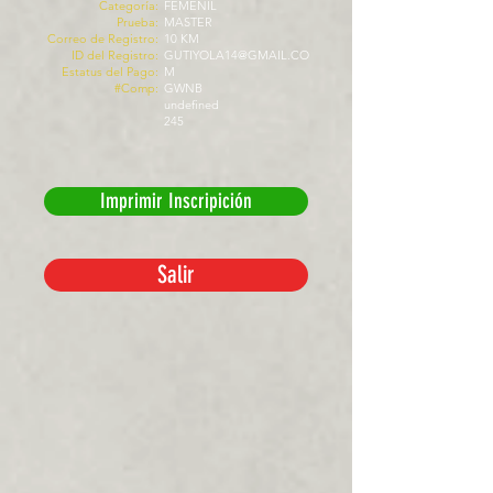
Categoría:
FEMENIL
Prueba:
MASTER
Correo de Registro:
10 KM
ID del Registro:
GUTIYOLA14@GMAIL.CO
Estatus del Pago:
M
#Comp:
GWNB
undefined
245
Imprimir Inscripición
Salir