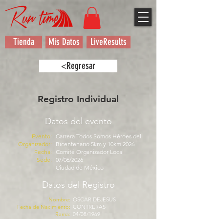
Tienda
Mis Datos
LiveResults
<Regresar
Registro Individual
Datos del evento
Evento:
Carrera Todos Somos Héroes del
Organizador:
Bicentenario 5km y 10km 2026
Fecha:
Comité Organizador Local
Sede:
07/06/2026
Ciudad de México
Datos del Registro
Nombre:
OSCAR DEJESUS
Fecha de Nacimiento:
CONTRERAS
Rama:
04/08/1969