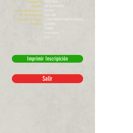
Categoría:
VARONIL
Prueba:
VETERANOS
Correo de Registro:
10 KM
ID del Registro:
OSCAR-
Estatus del Pago:
CONTRERAS4@HOTMAIL..
#Comp:
COMM
Y3WN
undefined
332
Imprimir Inscripición
Salir