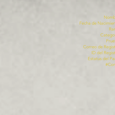
Nomb
Fecha de Nacimien
Ra
Categor
Prue
Correo de Regist
ID del Regis
Estatus del Pa
#Co