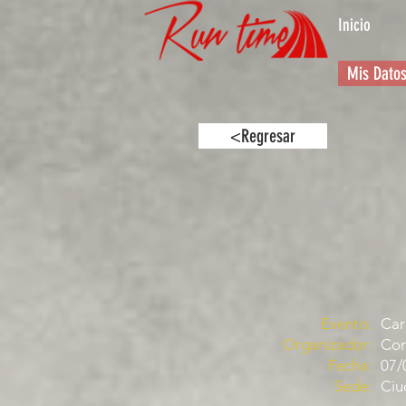
Inicio
Mis Dato
<Regresar
Evento:
Car
Organizador:
Com
Fecha:
07/
Sede:
Ciu