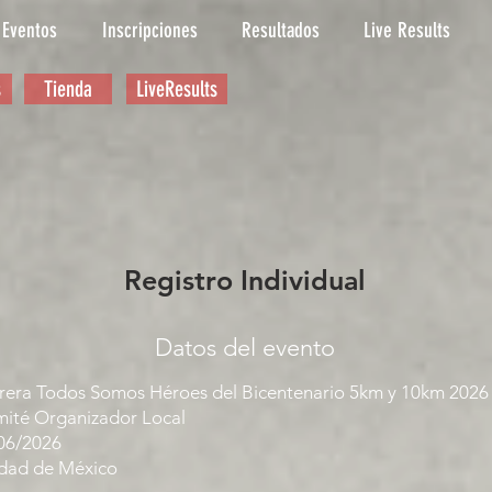
Eventos
Inscripciones
Resultados
Live Results
s
Tienda
LiveResults
Registro Individual
Datos del evento
rera Todos Somos Héroes del Bicentenario 5km y 10km 2026
ité Organizador Local
06/2026
dad de México