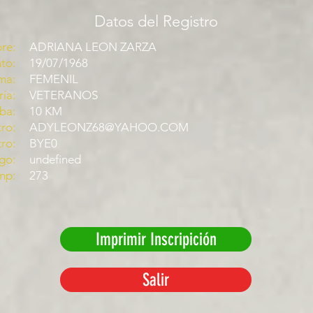
Datos del Registro
re:
ADRIANA LEON ZARZA
to:
19/07/1968
ma:
FEMENIL
ía:
VETERANOS
ba:
10 KM
ro:
ADYLEONZ68@YAHOO.COM
tro:
BYE0
go:
undefined
mp:
273
Imprimir Inscripición
Salir