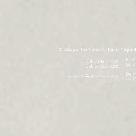
© 2026 por RunTimeMX.
Para Pregun
Rio P
Cel. 23 8275 4172
Izta
Cel. 55 4029 0008
De M
contacto@runtimemx.com
de 10