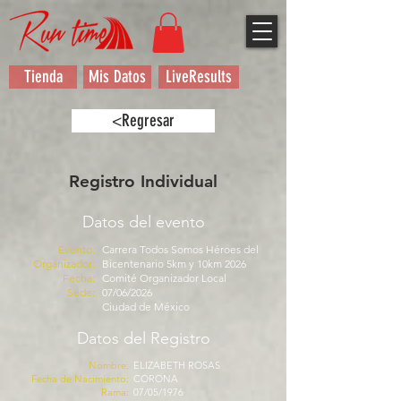
Tienda
Mis Datos
LiveResults
<Regresar
Registro Individual
Datos del evento
Evento:
Carrera Todos Somos Héroes del
Organizador:
Bicentenario 5km y 10km 2026
Fecha:
Comité Organizador Local
Sede:
07/06/2026
Ciudad de México
Datos del Registro
Nombre:
ELIZABETH ROSAS
Fecha de Nacimiento:
CORONA
Rama:
07/05/1976