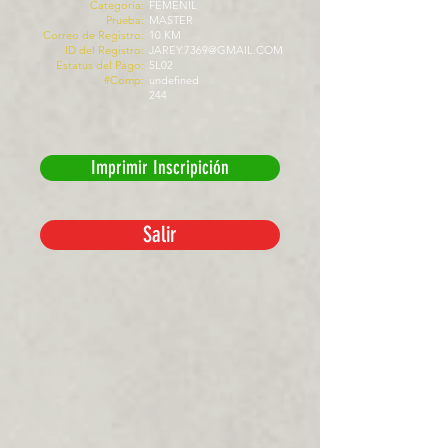
Categoría:
FEMENIL
Prueba:
MASTER
Correo de Registro:
10 KM
ID del Registro:
JAREY.7369@GMAIL.COM
Estatus del Pago:
5L02
#Comp:
undefined
244
Imprimir Inscripición
Salir