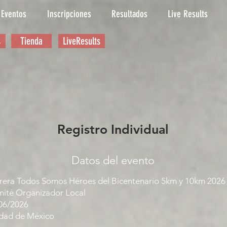
Eventos
Inscripciones
Resultados
Live Results
s
Tienda
LiveResults
Registro Individual
Datos del evento
rera Todos Somos Héroes del Bicentenario 5km y 10km 2026
ité Organizador Local
06/2026
dad de México