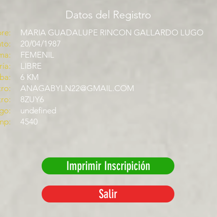
Datos del Registro
re:
MARIA GUADALUPE RINCON GALLARDO LUGO
to:
20/04/1987
ma:
FEMENIL
ía:
LIBRE
ba:
6 KM
ro:
ANAGABYLN22@GMAIL.COM
tro:
8ZUY6
go:
undefined
mp:
4540
Imprimir Inscripición
Salir