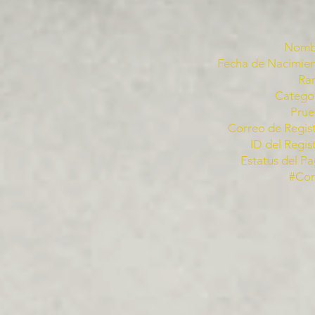
Nomb
Fecha de Nacimien
Ra
Categor
Prue
Correo de Regist
ID del Regis
Estatus del Pa
#Co