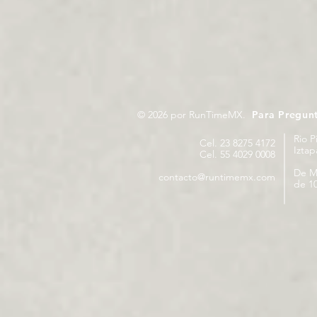
© 2026 por RunTimeMX.
Para Pregun
Rio P
Cel. 23 8275 4172
Izta
Cel. 55 4029 0008
De M
contacto@runtimemx.com
de 10