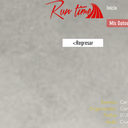
Inicio
Mis Dato
<Regresar
Evento:
Car
Organizador:
Com
Fecha:
07/
Sede:
Ciu