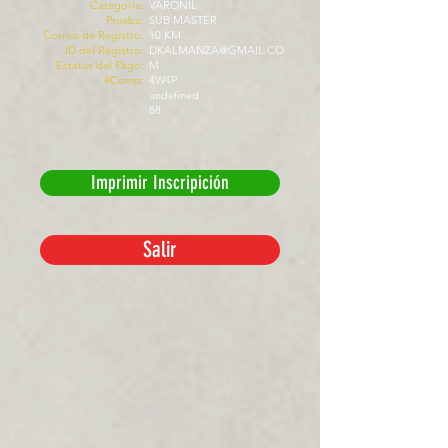
Categoría:
VARONIL
Prueba:
SUB MASTER
Correo de Registro:
10 KM
ID del Registro:
DKALMANZA@GMAIL.CO
Estatus del Pago:
M
#Comp:
4W4P
undefined
88
Imprimir Inscripición
Salir