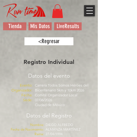
Tienda
Mis Datos
LiveResults
<Regresar
Registro Individual
Datos del evento
Evento:
Carrera Todos Somos Héroes del
Organizador:
Bicentenario 5km y 10km 2026
Fecha:
Comité Organizador Local
Sede:
07/06/2026
Ciudad de México
Datos del Registro
Nombre:
DIEGO ALFREDO
Fecha de Nacimiento:
ALMANZA MARTÍNEZ
Rama:
27/04/1994