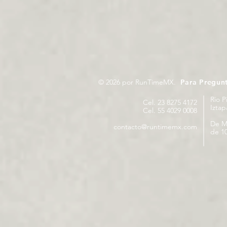
© 2026 por RunTimeMX.
Para Pregun
Rio P
Cel. 23 8275 4172
Izta
Cel. 55 4029 0008
De M
contacto@runtimemx.com
de 10