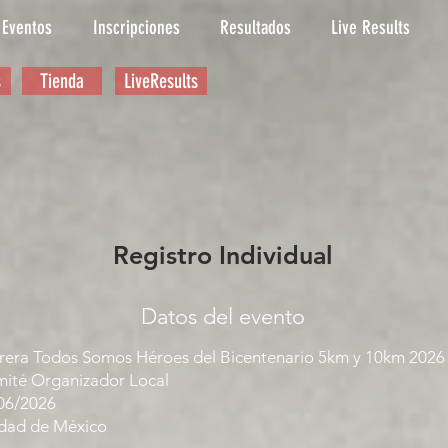
Eventos
Inscripciones
Resultados
Live Results
s
Tienda
LiveResults
Registro Individual
Datos del evento
rera Todos Somos Héroes del Bicentenario 5km y 10km 2026
ité Organizador Local
06/2026
dad de México