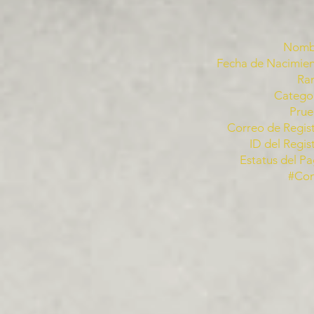
Nomb
Fecha de Nacimien
Ra
Categor
Prue
Correo de Regist
ID del Regis
Estatus del Pa
#Co