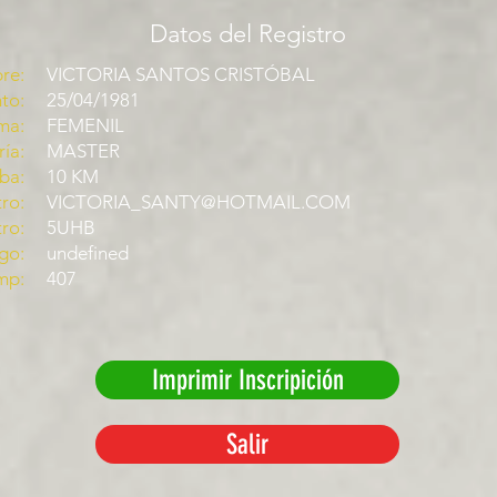
Datos del Registro
re:
VICTORIA SANTOS CRISTÓBAL
to:
25/04/1981
ma:
FEMENIL
ía:
MASTER
ba:
10 KM
ro:
VICTORIA_SANTY@HOTMAIL.COM
tro:
5UHB
go:
undefined
mp:
407
Imprimir Inscripición
Salir