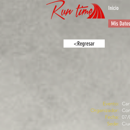
Inicio
Mis Dato
<Regresar
Evento:
Car
Organizador:
Com
Fecha:
07/
Sede:
Ciu