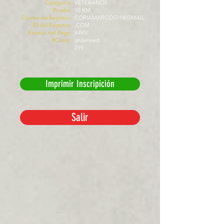
Categoría:
VETERANOS
Prueba:
10 KM
Correo de Registro:
CORIAMARCOS74@GMAIL
ID del Registro:
.COM
Estatus del Pago:
X4KV
#Comp:
undefined
219
Imprimir Inscripición
Salir