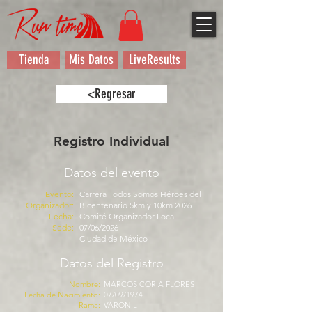
Tienda
Mis Datos
LiveResults
<Regresar
Registro Individual
Datos del evento
Evento:
Carrera Todos Somos Héroes del
Organizador:
Bicentenario 5km y 10km 2026
Fecha:
Comité Organizador Local
Sede:
07/06/2026
Ciudad de México
Datos del Registro
Nombre:
MARCOS CORIA FLORES
Fecha de Nacimiento:
07/09/1974
Rama:
VARONIL