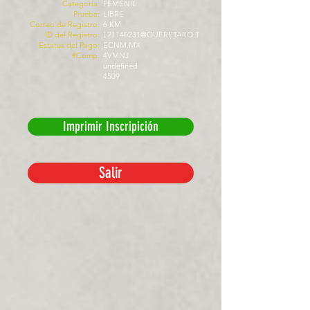
Categoría:
FEMENIL
Prueba:
LIBRE
Correo de Registro:
6 KM
ID del Registro:
L21140231@QUERETARO.T
Estatus del Pago:
ECNM.MX
#Comp:
4VMNJ
undefined
4509
Imprimir Inscripición
Salir