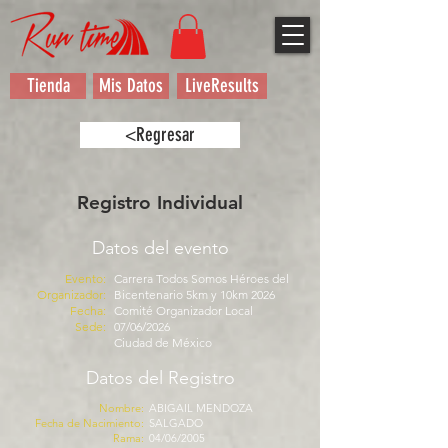
Tienda
Mis Datos
LiveResults
<Regresar
Registro Individual
Datos del evento
Evento:
Carrera Todos Somos Héroes del
Organizador:
Bicentenario 5km y 10km 2026
Fecha:
Comité Organizador Local
Sede:
07/06/2026
Ciudad de México
Datos del Registro
Nombre:
ABIGAIL MENDOZA
Fecha de Nacimiento:
SALGADO
Rama:
04/06/2005