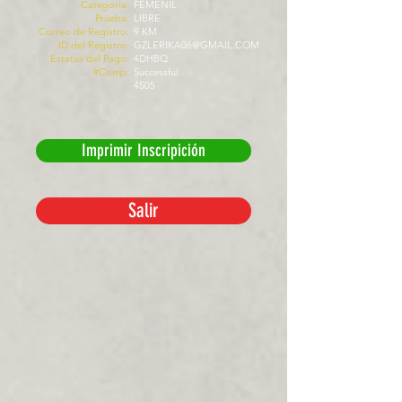
Categoría:
FEMENIL
Prueba:
LIBRE
Correo de Registro:
9 KM
ID del Registro:
GZLERIKA06@GMAIL.COM
Estatus del Pago:
4DHBQ
#Comp:
Successful
4505
Imprimir Inscripición
Salir