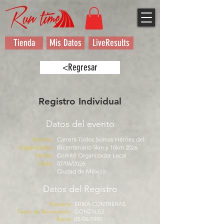
Tienda
Mis Datos
LiveResults
<Regresar
Registro Individual
Datos del evento
Evento:
Carrera Todos Somos Héroes del
Organizador:
Bicentenario 5km y 10km 2026
Fecha:
Comité Organizador Local
Sede:
07/06/2026
Ciudad de México
Datos del Registro
Nombre:
ERIKA CONTRERAS
Fecha de Nacimiento:
GONZALEZ
Rama:
05/06/1990