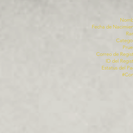
Nomb
Fecha de Nacimien
Ra
Categor
Prue
Correo de Regist
ID del Regis
Estatus del Pa
#Co