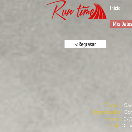
Inicio
Mis Dato
<Regresar
Evento:
Car
Organizador:
Com
Fecha:
07/
Sede:
Ciu