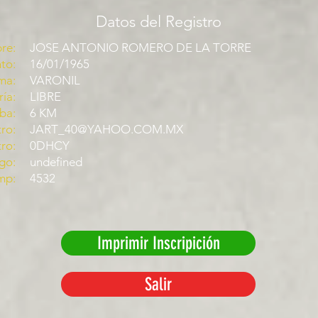
Datos del Registro
re:
JOSE ANTONIO ROMERO DE LA TORRE
to:
16/01/1965
ma:
VARONIL
ía:
LIBRE
ba:
6 KM
ro:
JART_40@YAHOO.COM.MX
tro:
0DHCY
go:
undefined
mp:
4532
Imprimir Inscripición
Salir