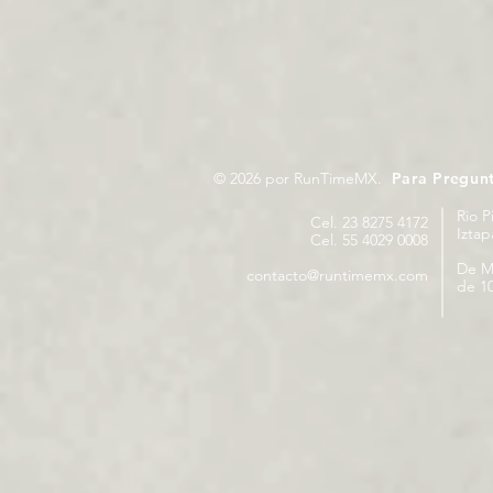
© 2026 por RunTimeMX.
Para Pregun
Rio P
Cel. 23 8275 4172
Izta
Cel. 55 4029 0008
De M
contacto@runtimemx.com
de 10