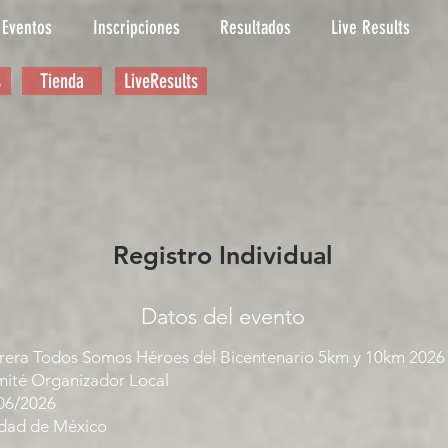
Eventos
Inscripciones
Resultados
Live Results
s
Tienda
LiveResults
Registro Individual
Datos del evento
rera Todos Somos Héroes del Bicentenario 5km y 10km 2026
ité Organizador Local
06/2026
dad de México