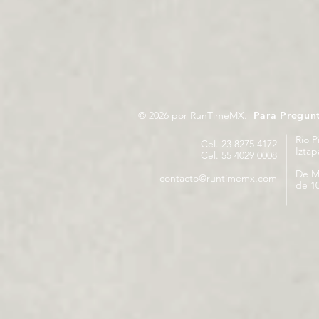
© 2026 por RunTimeMX.
Para Pregun
Rio P
Cel. 23 8275 4172
Izta
Cel. 55 4029 0008
De M
contacto@runtimemx.com
de 10