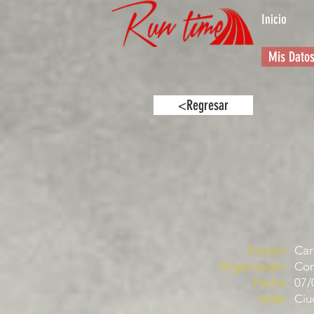
Inicio
Mis Dato
<Regresar
Evento:
Car
Organizador:
Com
Fecha:
07/
Sede:
Ciu