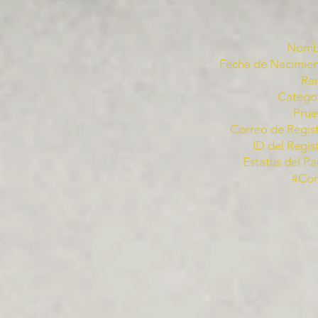
Nomb
Fecha de Nacimien
Ra
Categor
Prue
Correo de Regist
ID del Regis
Estatus del Pa
#Co