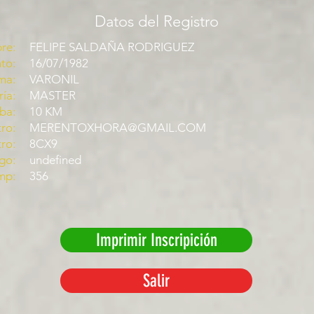
Datos del Registro
re:
FELIPE SALDAÑA RODRIGUEZ
to:
16/07/1982
ma:
VARONIL
ía:
MASTER
ba:
10 KM
ro:
MERENTOXHORA@GMAIL.COM
tro:
8CX9
go:
undefined
mp:
356
Imprimir Inscripición
Salir