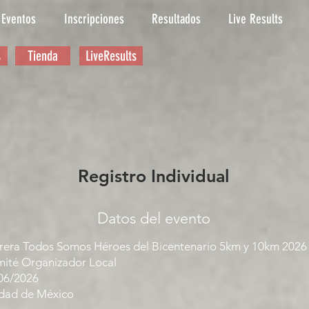
Eventos
Inscripciones
Resultados
Live Results
s
Tienda
LiveResults
Registro Individual
Datos del evento
rera Todos Somos Héroes del Bicentenario 5km y 10km 2026
ité Organizador Local
06/2026
dad de México