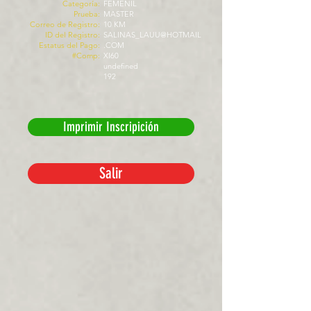
Categoría:
FEMENIL
Prueba:
MASTER
Correo de Registro:
10 KM
ID del Registro:
SALINAS_LAUU@HOTMAIL
Estatus del Pago:
.COM
#Comp:
XI60
undefined
192
Imprimir Inscripición
Salir