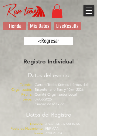
Tienda
Mis Datos
LiveResults
<Regresar
Registro Individual
Datos del evento
Evento:
Carrera Todos Somos Héroes del
Organizador:
Bicentenario 5km y 10km 2026
Fecha:
Comité Organizador Local
Sede:
07/06/2026
Ciudad de México
Datos del Registro
Nombre:
ANA LAURA SALINAS
Fecha de Nacimiento:
FERMAN
Rama:
29/03/1984