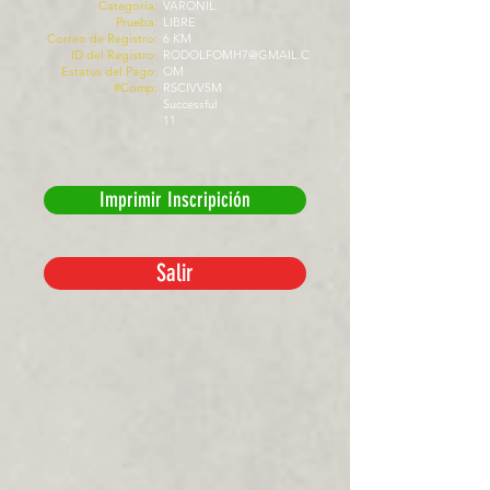
Categoría:
VARONIL
Prueba:
LIBRE
Correo de Registro:
6 KM
ID del Registro:
RODOLFOMH7@GMAIL.C
Estatus del Pago:
OM
#Comp:
RSCIVV5M
Successful
11
Imprimir Inscripición
Salir