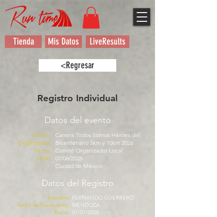
Tienda
Mis Datos
LiveResults
<Regresar
Registro Individual
Datos del evento
Evento:
Carrera Todos Somos Héroes del
Organizador:
Bicentenario 5km y 10km 2026
Fecha:
Comité Organizador Local
Sede:
07/06/2026
Ciudad de México
Datos del Registro
Nombre:
FERNANDO GUERRERO
Fecha de Nacimiento:
MENDOZA
Rama:
01/01/2000