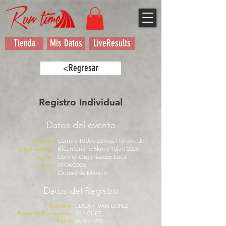
Tienda
Mis Datos
LiveResults
<Regresar
Registro Individual
Datos del evento
Evento:
Carrera Todos Somos Héroes del
Organizador:
Bicentenario 5km y 10km 2026
Fecha:
Comité Organizador Local
Sede:
07/06/2026
Ciudad de México
Datos del Registro
Nombre:
EDGAR IVAN LOPEZ
Fecha de Nacimiento:
SANCHEZ
Rama:
06/04/1990