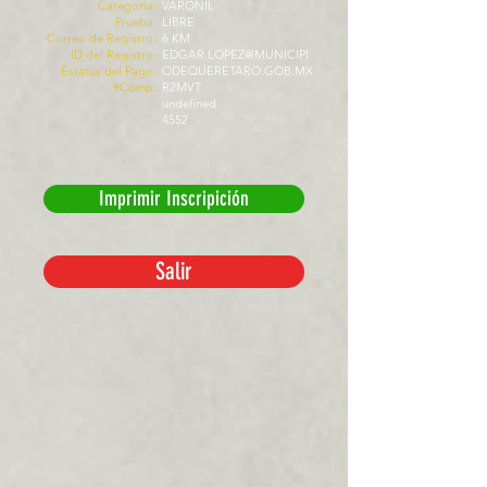
Categoría:
VARONIL
Prueba:
LIBRE
Correo de Registro:
6 KM
ID del Registro:
EDGAR.LOPEZ@MUNICIPI
Estatus del Pago:
ODEQUERETARO.GOB.MX
#Comp:
R2MVT
undefined
4552
Imprimir Inscripición
Salir