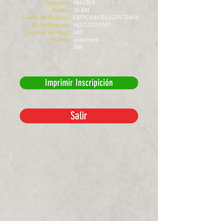
Categoría:
MASTER
Prueba:
10 KM
Correo de Registro:
OPTICAINTELIGENTE@YA
ID del Registro:
HOO.COM.MX
Estatus del Pago:
68IT
#Comp:
undefined
386
Imprimir Inscripición
Salir