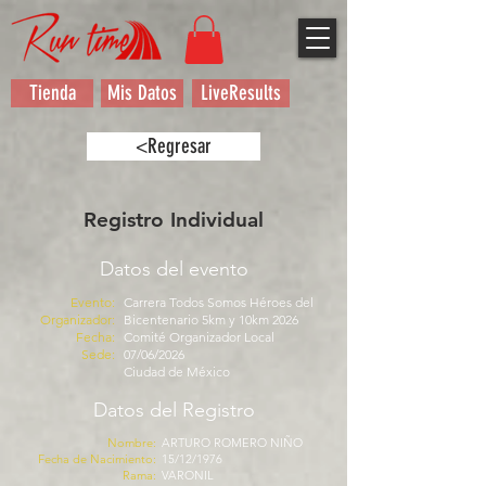
Tienda
Mis Datos
LiveResults
<Regresar
Registro Individual
Datos del evento
Evento:
Carrera Todos Somos Héroes del
Organizador:
Bicentenario 5km y 10km 2026
Fecha:
Comité Organizador Local
Sede:
07/06/2026
Ciudad de México
Datos del Registro
Nombre:
ARTURO ROMERO NIÑO
Fecha de Nacimiento:
15/12/1976
Rama:
VARONIL