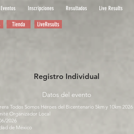
Eventos
Inscripciones
Resultados
Live Results
s
Tienda
LiveResults
Registro Individual
Datos del evento
rera Todos Somos Héroes del Bicentenario 5km y 10km 2026
ité Organizador Local
06/2026
dad de México