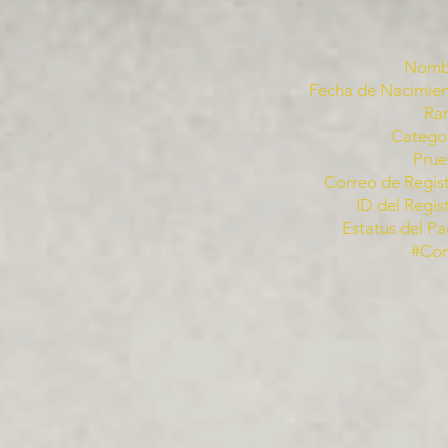
Nomb
Fecha de Nacimien
Ra
Categor
Prue
Correo de Regist
ID del Regis
Estatus del Pa
#Co