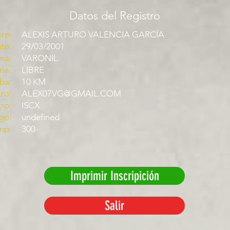
Datos del Registro
re:
ALEXIS ARTURO VALENCIA GARCÍA
to:
29/03/2001
ma:
VARONIL
ía:
LIBRE
ba:
10 KM
ro:
ALEX07VG@GMAIL.COM
tro:
ISCX
go:
undefined
mp:
300
Imprimir Inscripición
Salir