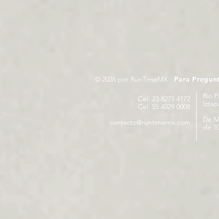
© 2026 por RunTimeMX.
Para Pregun
Rio P
Cel. 23 8275 4172
Izta
Cel. 55 4029 0008
De M
contacto@runtimemx.com
de 10