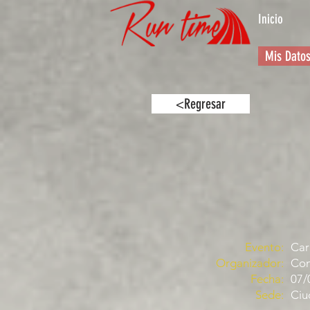
Inicio
Mis Dato
<Regresar
Evento:
Car
Organizador:
Com
Fecha:
07/
Sede:
Ciu