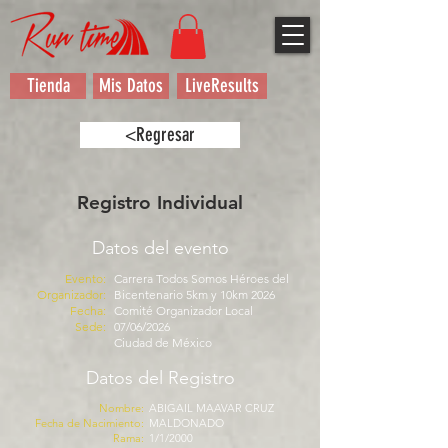
Tienda
Mis Datos
LiveResults
<Regresar
Registro Individual
Datos del evento
Evento:
Carrera Todos Somos Héroes del
Organizador:
Bicentenario 5km y 10km 2026
Fecha:
Comité Organizador Local
Sede:
07/06/2026
Ciudad de México
Datos del Registro
Nombre:
ABIGAIL MAAVAR CRUZ
Fecha de Nacimiento:
MALDONADO
Rama:
1/1/2000