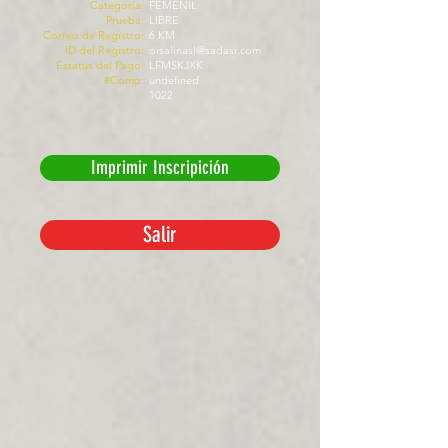
Categoría:
FEMENIL
Prueba:
LIBRE
Correo de Registro:
6 KM
ID del Registro:
oisalinasl@sadasi.com
Estatus del Pago:
LFMSKJXK
#Comp:
undefined
1022
Imprimir Inscripición
Salir