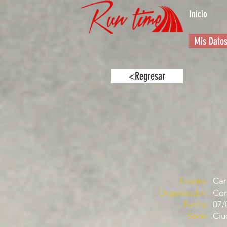
Inicio
Mis Dato
<Regresar
Evento:
Car
Organizador:
Com
Fecha:
07/
Sede:
Ciu