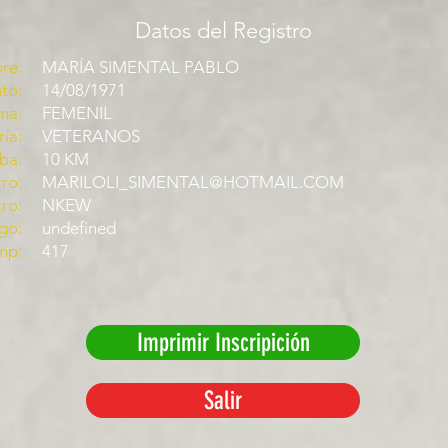
Datos del Registro
re:
MARÍA SIMENTAL PABLO
to:
14/08/1971
ma:
FEMENIL
ía:
VETERANOS
ba:
10 KM
ro:
MARILOLI_SIMENTAL@HOTMAIL.COM
tro:
NKEW
go:
undefined
mp:
417
Imprimir Inscripición
Salir