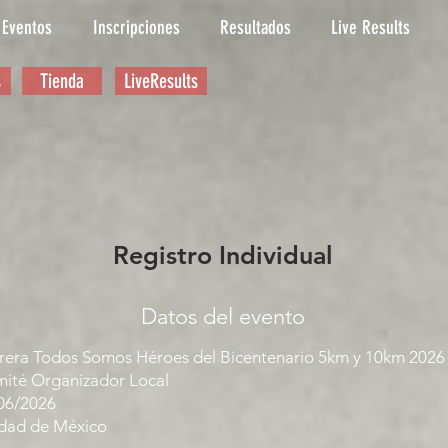
Eventos
Inscripciones
Resultados
Live Results
s
Tienda
LiveResults
Registro Individual
Datos del evento
rera Todos Somos Héroes del Bicentenario 5km y 10km 2026
ité Organizador Local
06/2026
dad de México