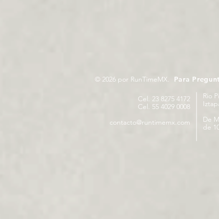
© 2026 por RunTimeMX.
Para Pregun
Rio P
Cel. 23 8275 4172
Izta
Cel. 55 4029 0008
De M
contacto@runtimemx.com
de 10