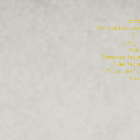
Nomb
Fecha de Nacimien
Ra
Categor
Prue
Correo de Regist
ID del Regis
Estatus del Pa
#Co