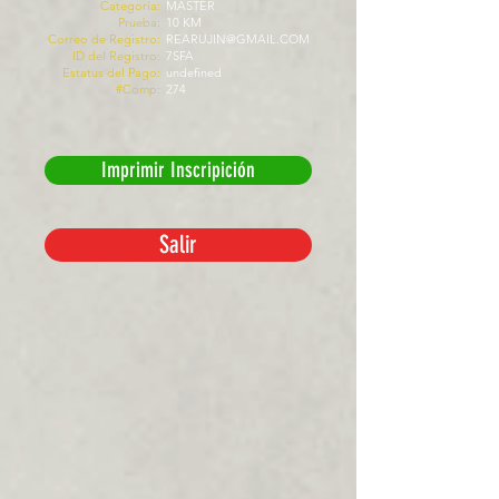
Categoría:
MASTER
Prueba:
10 KM
Correo de Registro:
REARUJIN@GMAIL.COM
ID del Registro:
7SFA
Estatus del Pago:
undefined
#Comp:
274
Imprimir Inscripición
Salir