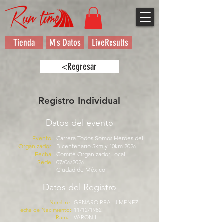
Tienda
Mis Datos
LiveResults
<Regresar
Registro Individual
Datos del evento
Evento:
Carrera Todos Somos Héroes del
Organizador:
Bicentenario 5km y 10km 2026
Fecha:
Comité Organizador Local
Sede:
07/06/2026
Ciudad de México
Datos del Registro
Nombre:
GENARO REAL JIMENEZ
Fecha de Nacimiento:
11/12/1982
Rama:
VARONIL