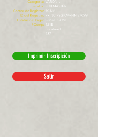
Categoría:
VARONIL
Prueba:
SUB MASTER
Correo de Registro:
10 KM
ID del Registro:
PRINCIPEGIOVANNI2705@
Estatus del Pago:
GMAIL.COM
#Comp:
121E
undefined
437
Imprimir Inscripición
Salir