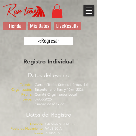
Tienda
Mis Datos
LiveResults
<Regresar
Registro Individual
Datos del evento
Evento:
Carrera Todos Somos Héroes del
Organizador:
Bicentenario 5km y 10km 2026
Fecha:
Comité Organizador Local
Sede:
07/06/2026
Ciudad de México
Datos del Registro
Nombre:
GIOVANNI JUAREZ
Fecha de Nacimiento:
VALENCIA
Rama:
27/05/1992