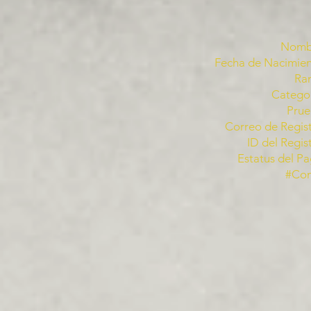
Nomb
Fecha de Nacimien
Ra
Categor
Prue
Correo de Regist
ID del Regis
Estatus del Pa
#Co