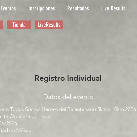
Eventos
Inscripciones
Resultados
Live Results
s
Tienda
LiveResults
Registro Individual
Datos del evento
rera Todos Somos Héroes del Bicentenario 5km y 10km 2026
ité Organizador Local
06/2026
dad de México