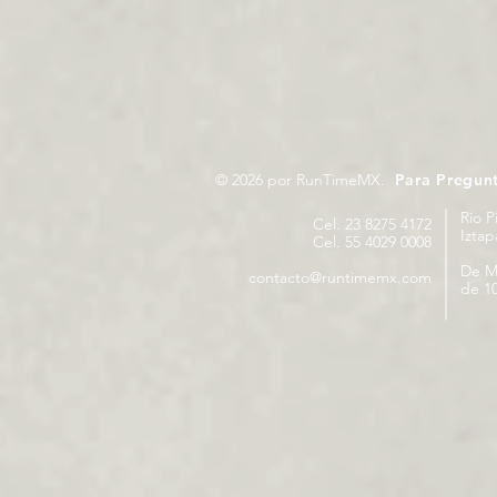
© 2026 por RunTimeMX.
Para Pregun
Rio P
Cel. 23 8275 4172
Izta
Cel. 55 4029 0008
De M
contacto@runtimemx.com
de 10