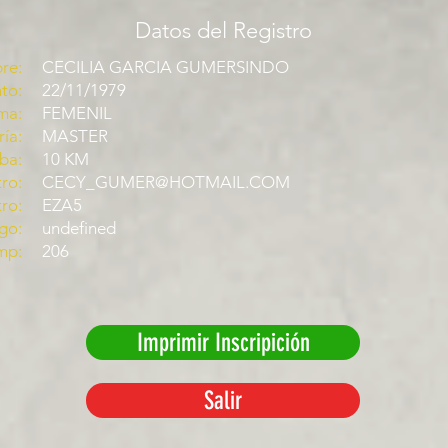
Datos del Registro
re:
CECILIA GARCIA GUMERSINDO
to:
22/11/1979
ma:
FEMENIL
ía:
MASTER
ba:
10 KM
ro:
CECY_GUMER@HOTMAIL.COM
tro:
EZA5
go:
undefined
mp:
206
Imprimir Inscripición
Salir