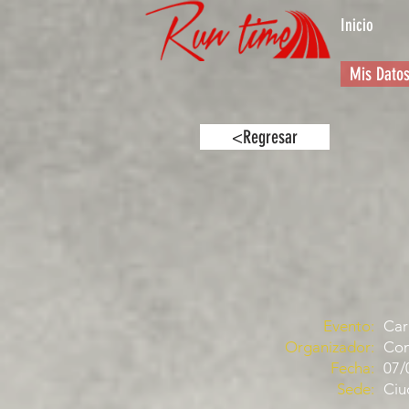
Inicio
Mis Dato
<Regresar
Evento:
Car
Organizador:
Com
Fecha:
07/
Sede:
Ciu