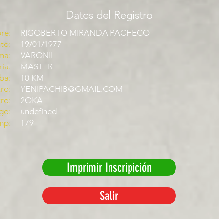
Datos del Registro
re:
RIGOBERTO MIRANDA PACHECO
to:
19/01/1977
ma:
VARONIL
ía:
MASTER
ba:
10 KM
ro:
YENIPACHIB@GMAIL.COM
tro:
2OKA
go:
undefined
mp:
179
Imprimir Inscripición
Salir