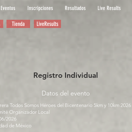
Eventos
Inscripciones
Resultados
Live Results
s
Tienda
LiveResults
Registro Individual
Datos del evento
rera Todos Somos Héroes del Bicentenario 5km y 10km 2026
ité Organizador Local
06/2026
dad de México