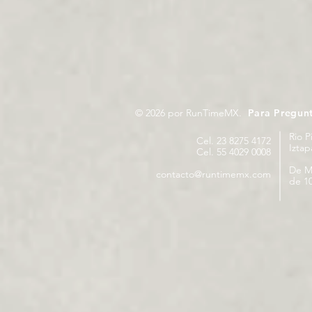
© 2026 por RunTimeMX.
Para Pregun
Rio P
Cel. 23 8275 4172
Izta
Cel. 55 4029 0008
De M
contacto@runtimemx.com
de 10