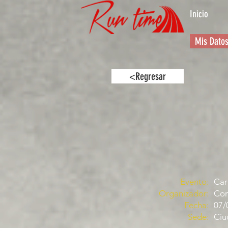
Inicio
Mis Dato
<Regresar
Evento:
Car
Organizador:
Com
Fecha:
07/
Sede:
Ciu