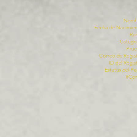
Nomb
Fecha de Nacimien
Ra
Categor
Prue
Correo de Regist
ID del Regis
Estatus del Pa
#Co