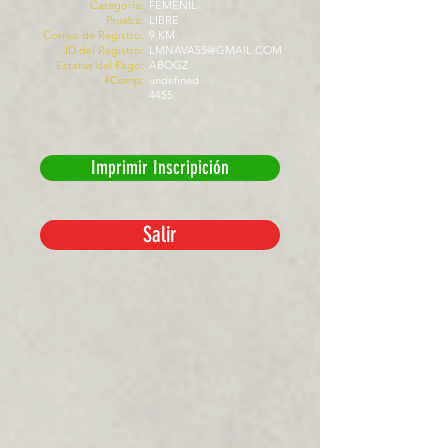
Categoría:
FEMENIL
Prueba:
LIBRE
Correo de Registro:
9 KM
ID del Registro:
LMNAVA55@GMAIL.COM
Estatus del Pago:
ABOGZ
#Comp:
undefined
4455
Imprimir Inscripición
Salir