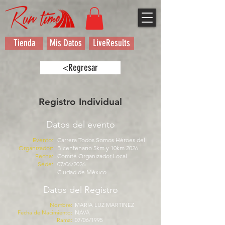
Tienda
Mis Datos
LiveResults
<Regresar
Registro Individual
Datos del evento
Evento:
Carrera Todos Somos Héroes del
Organizador:
Bicentenario 5km y 10km 2026
Fecha:
Comité Organizador Local
Sede:
07/06/2026
Ciudad de México
Datos del Registro
Nombre:
MARIA LUZ MARTINEZ
Fecha de Nacimiento:
NAVA
Rama:
07/06/1995