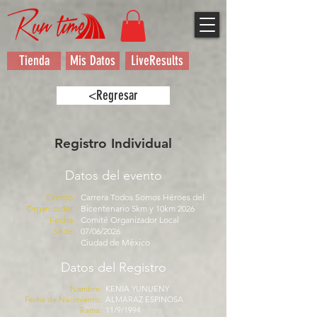
Tienda
Mis Datos
LiveResults
<Regresar
Registro Individual
Datos del evento
Evento:
Carrera Todos Somos Héroes del
Organizador:
Bicentenario 5km y 10km 2026
Fecha:
Comité Organizador Local
Sede:
07/06/2026
Ciudad de México
Datos del Registro
Nombre:
KENIA YUNUENY
Fecha de Nacimiento:
ALMARAZ ESPINOSA
Rama:
11/9/1994