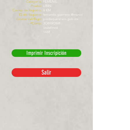
Categoría:
FEMENIL
Prueba:
LIBRE
Correo de Registro:
6 KM
ID del Registro:
fernando.guerrero.@munici
Estatus del Pago:
piodequeretaro.gob.mx
#Comp:
3O8RRDM8
undefined
1458
Imprimir Inscripición
Salir