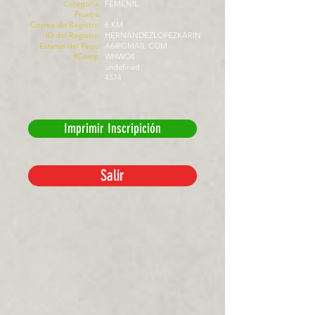
Categoría:
FEMENIL
Prueba:
Correo de Registro:
6 KM
ID del Registro:
HERNANDEZLOPEZKARIN
Estatus del Pago:
A6@GMAIL.COM
#Comp:
WHWO8
undefined
4574
Imprimir Inscripición
Salir