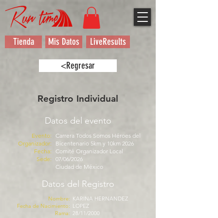
Tienda
Mis Datos
LiveResults
<Regresar
Registro Individual
Datos del evento
Evento:
Carrera Todos Somos Héroes del
Organizador:
Bicentenario 5km y 10km 2026
Fecha:
Comité Organizador Local
Sede:
07/06/2026
Ciudad de México
Datos del Registro
Nombre:
KARINA HERNANDEZ
Fecha de Nacimiento:
LOPEZ
Rama:
28/11/2000