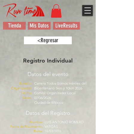
Tienda
Mis Datos
LiveResults
<Regresar
Registro Individual
Datos del evento
Evento:
Carrera Todos Somos Héroes del
Organizador:
Bicentenario 5km y 10km 2026
Fecha:
Comité Organizador Local
Sede:
07/06/2026
Ciudad de México
Datos del Registro
Nombre:
LUIS ANTONIO ROMERO
Fecha de Nacimiento:
VARGAS
Rama:
16/03/1976