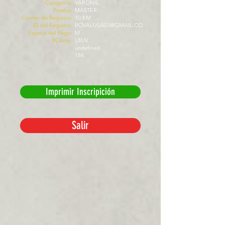
Categoría:
VARONIL
Prueba:
MASTER
Correo de Registro:
10 KM
ID del Registro:
ROVALUSA03@GMAIL.CO
Estatus del Pago:
M
#Comp:
L8UV
undefined
184
Imprimir Inscripición
Salir