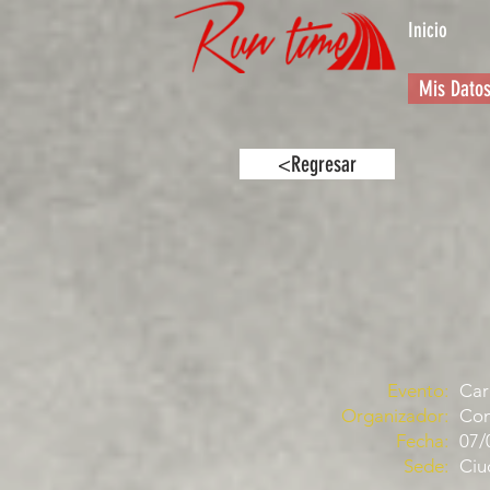
Inicio
Mis Dato
<Regresar
Evento:
Car
Organizador:
Com
Fecha:
07/
Sede:
Ciu