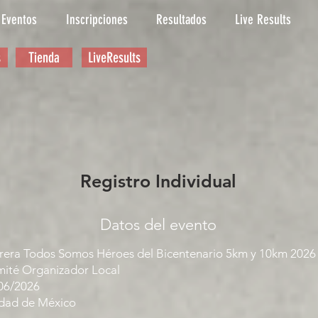
Eventos
Inscripciones
Resultados
Live Results
s
Tienda
LiveResults
Registro Individual
Datos del evento
rera Todos Somos Héroes del Bicentenario 5km y 10km 2026
ité Organizador Local
06/2026
dad de México