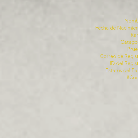
Nomb
Fecha de Nacimien
Ra
Categor
Prue
Correo de Regist
ID del Regis
Estatus del Pa
#Co