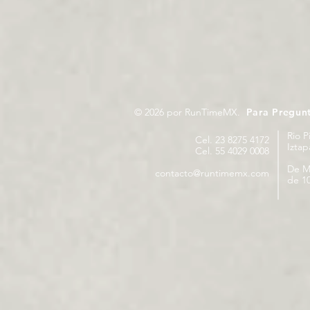
© 2026 por RunTimeMX.
Para Pregun
Rio P
Cel. 23 8275 4172
Izta
Cel. 55 4029 0008
De M
contacto@runtimemx.com
de 10