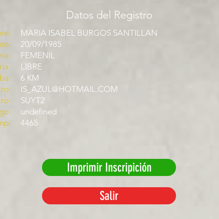
Datos del Registro
re:
MARIA ISABEL BURGOS SANTILLAN
to:
20/09/1985
ma:
FEMENIL
ía:
LIBRE
ba:
6 KM
ro:
IS_AZUL@HOTMAIL.COM
tro:
SUYT2
go:
undefined
mp:
4465
Imprimir Inscripición
Salir