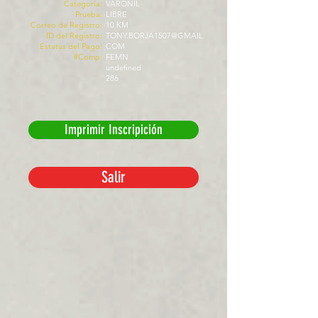
Categoría:
VARONIL
Prueba:
LIBRE
Correo de Registro:
10 KM
ID del Registro:
TONY.BORJA1507@GMAIL.
Estatus del Pago:
COM
#Comp:
FEMN
undefined
286
Imprimir Inscripición
Salir