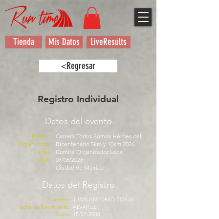
Tienda
Mis Datos
LiveResults
<Regresar
Registro Individual
Datos del evento
Evento:
Carrera Todos Somos Héroes del
Organizador:
Bicentenario 5km y 10km 2026
Fecha:
Comité Organizador Local
Sede:
07/06/2026
Ciudad de México
Datos del Registro
Nombre:
JUAN ANTONIO BORJA
Fecha de Nacimiento:
ÁLVAREZ
Rama:
15/07/2000