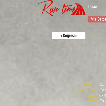
Inicio
Mis Dato
<Regresar
Evento:
Car
Organizador:
Com
Fecha:
07/
Sede:
Ciu