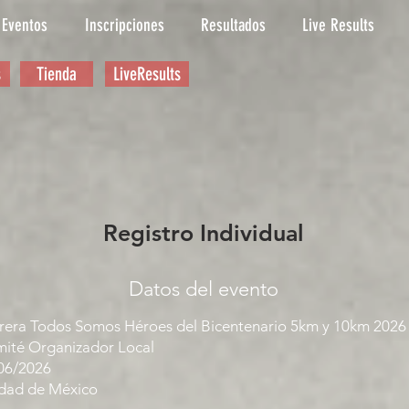
Eventos
Inscripciones
Resultados
Live Results
s
Tienda
LiveResults
Registro Individual
Datos del evento
rera Todos Somos Héroes del Bicentenario 5km y 10km 2026
ité Organizador Local
06/2026
dad de México