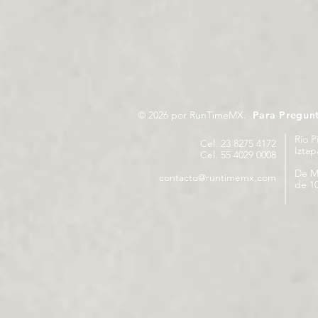
© 2026 por RunTimeMX.
Para Pregun
Rio P
Cel. 23 8275 4172
Izta
Cel. 55 4029 0008
De M
contacto@runtimemx.com
de 10