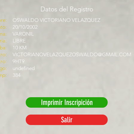
Datos del Registro
re:
OSWALDO VICTORIANO VELAZQUEZ
to:
20/10/2002
ma:
VARONIL
ía:
LIBRE
ba:
10 KM
ro:
VICTORIANOVELAZQUEZOSWALDO@GMAIL.COM
tro:
9HT9
go:
undefined
mp:
384
Imprimir Inscripición
Salir