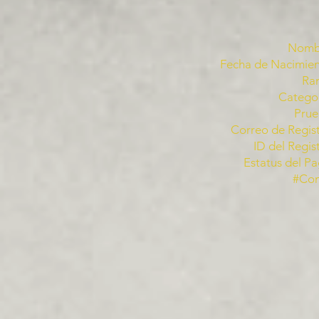
Nomb
Fecha de Nacimien
Ra
Categor
Prue
Correo de Regist
ID del Regis
Estatus del Pa
#Co