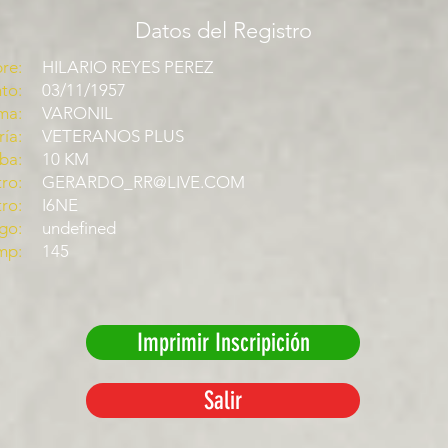
Datos del Registro
re:
HILARIO REYES PEREZ
to:
03/11/1957
ma:
VARONIL
ía:
VETERANOS PLUS
ba:
10 KM
ro:
GERARDO_RR@LIVE.COM
tro:
I6NE
go:
undefined
mp:
145
Imprimir Inscripición
Salir