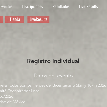
Eventos
Inscripciones
Resultados
Live Results
s
Tienda
LiveResults
Registro Individual
Datos del evento
rera Todos Somos Héroes del Bicentenario 5km y 10km 2026
ité Organizador Local
06/2026
dad de México