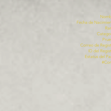
Nomb
Fecha de Nacimien
Ra
Categor
Prue
Correo de Regist
ID del Regis
Estatus del Pa
#Co