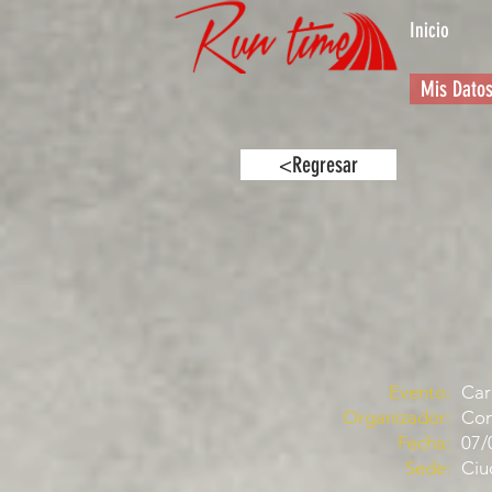
Inicio
Mis Dato
<Regresar
Evento:
Car
Organizador:
Com
Fecha:
07/
Sede:
Ciu