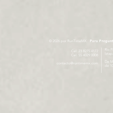
© 2026 por RunTimeMX.
Para Pregun
Rio P
Cel. 23 8275 4172
Izta
Cel. 55 4029 0008
De M
contacto@runtimemx.com
de 10